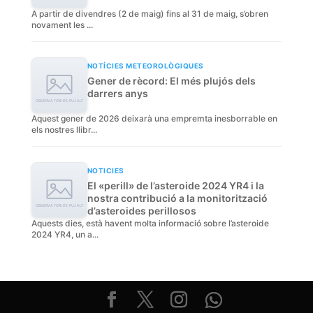
A partir de divendres (2 de maig) fins al 31 de maig, s’obren
novament les ...
NOTÍCIES METEOROLÒGIQUES
Gener de rècord: El més plujós dels
darrers anys
Aquest gener de 2026 deixarà una empremta inesborrable en
els nostres llibr...
NOTICIES
El «perill» de l’asteroide 2024 YR4 i la
nostra contribució a la monitorització
d’asteroides perillosos
Aquests dies, està havent molta informació sobre l’asteroide
2024 YR4, un a...