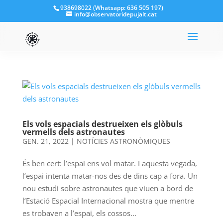
938698022 (Whatsapp: 636 505 197)
info@observatoridepujalt.cat
Els vols espacials destrueixen els glòbuls
vermells dels astronautes
GEN. 21, 2022
|
NOTÍCIES ASTRONÒMIQUES
És ben cert: l’espai ens vol matar. I aquesta vegada,
l’espai intenta matar-nos des de dins cap a fora. Un
nou estudi sobre astronautes que viuen a bord de
l’Estació Espacial Internacional mostra que mentre
es trobaven a l’espai, els cossos...