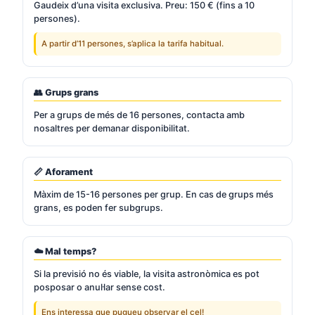
Gaudeix d’una visita exclusiva. Preu: 150 € (fins a 10
persones).
A partir d’11 persones, s’aplica la tarifa habitual.
👥 Grups grans
Per a grups de més de 16 persones, contacta amb
nosaltres per demanar disponibilitat.
📏 Aforament
Màxim de 15-16 persones per grup. En cas de grups més
grans, es poden fer subgrups.
☁️ Mal temps?
Si la previsió no és viable, la visita astronòmica es pot
posposar o anul·lar sense cost.
Ens interessa que pugueu observar el cel!