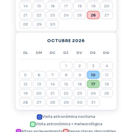
14
15
16
17
18
19
20
21
22
23
24
25
26
27
28
29
30
OCTUBRE 2026
DL
DM
DC
DJ
DV
DS
DG
1
2
3
4
5
6
7
8
9
10
11
12
13
14
15
16
17
18
19
20
21
22
23
24
25
26
27
28
29
30
31
Visita astronòmica nocturna
Visita astronòmica + meteorològica
Altres esdeveniments
Sense places disponibles