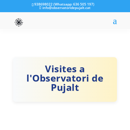
938698022 (Whatsapp: 636 505 197)
info@observatoridepujalt.cat
Visites a
l'Observatori de
Pujalt