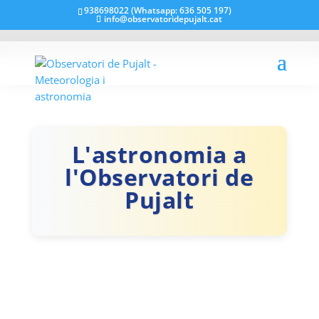
938698022 (Whatsapp: 636 505 197)
info@observatoridepujalt.cat
L'astronomia a
l'Observatori de
Pujalt