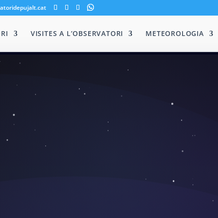
atoridepujalt.cat
RI
VISITES A L’OBSERVATORI
METEOROLOGIA