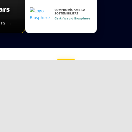
ars
COMPROMÍS AMB LA
SOSTENIBILITAT
Certificació Biosphere
NTS
DARRERES NOTÍCIES
No s'han pogut carregar les notícies.