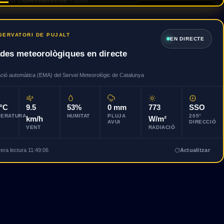
🔍 CLICA PER AMPLIAR
SERVATORI DE PUJALT
EN DIRECTE
des meteorològiques en directe
ció automàtica (EMA) del Servei Meteorològic de Catalunya
3°C
9.5
53%
0 mm
773
SSO
PERATURA
HUMITAT
PLUJA
205°
km/h
W/m²
AVUI
DIRECCIÓ
VENT
RADIACIÓ
era lectura 11:49:06
Actualitzar