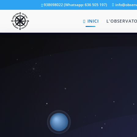
938698022 (Whatsapp: 636 505 197)
info@observ
INICI
L’OBSERVATO