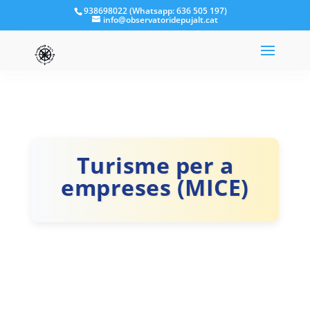
938698022 (Whatsapp: 636 505 197)
info@observatoridepujalt.cat
Turisme per a
empreses (MICE)