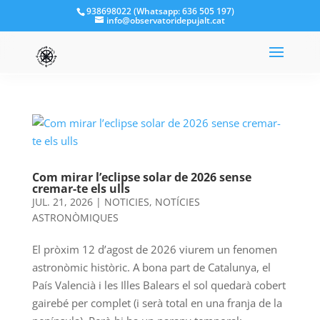
938698022 (Whatsapp: 636 505 197)
info@observatoridepujalt.cat
Com mirar l’eclipse solar de 2026 sense
cremar-te els ulls
JUL. 21, 2026
|
NOTICIES
,
NOTÍCIES
ASTRONÒMIQUES
El pròxim 12 d’agost de 2026 viurem un fenomen
astronòmic històric. A bona part de Catalunya, el
País Valencià i les Illes Balears el sol quedarà cobert
gairebé per complet (i serà total en una franja de la