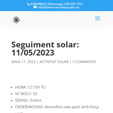
938698022 (Whatsapp: 636 505 197)
info@observatoridepujalt.cat
Seguiment solar:
11/05/2023
MAIG 11, 2023
|
ACTIVITAT SOLAR
|
0 COMMENTS
HORA: 12:10h TU
Nº WOLF: 92
SEEING: Dolent
OBSERVACIONS: Atmosfera neta però amb força