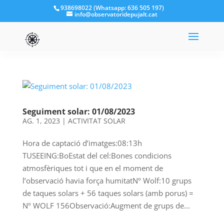
938698022 (Whatsapp: 636 505 197)
info@observatoridepujalt.cat
Seguiment solar: 01/08/2023
AG. 1, 2023
|
ACTIVITAT SOLAR
Hora de captació d’imatges:08:13h
TUSEEING:BoEstat del cel:Bones condicions
atmosfèriques tot i que en el moment de
l’observació havia força humitatNº Wolf:10 grups
de taques solars + 56 taques solars (amb porus) =
Nº WOLF 156Observació:Augment de grups de...