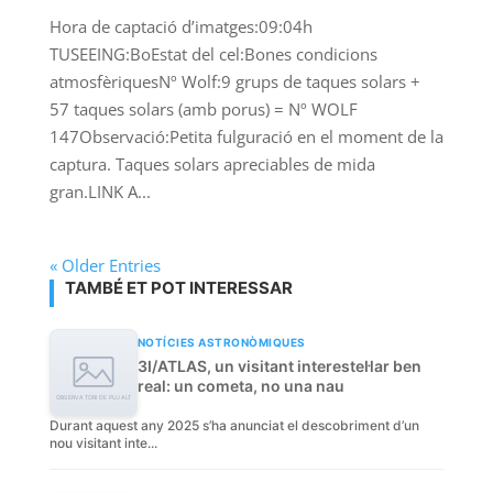
Hora de captació d’imatges:09:04h
TUSEEING:BoEstat del cel:Bones condicions
atmosfèriquesNº Wolf:9 grups de taques solars +
57 taques solars (amb porus) = Nº WOLF
147Observació:Petita fulguració en el moment de la
captura. Taques solars apreciables de mida
gran.LINK A...
« Older Entries
TAMBÉ ET POT INTERESSAR
NOTÍCIES ASTRONÒMIQUES
3I/ATLAS, un visitant interestel·lar ben
real: un cometa, no una nau
Durant aquest any 2025 s’ha anunciat el descobriment d’un
nou visitant inte...