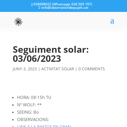
938698022 (Whatsapp: 636 505 197)
info@observatoridepujalt.cat
Seguiment solar:
03/06/2023
JUNY 3, 2023
|
ACTIVITAT SOLAR
|
0 COMMENTS
HORA: 08:15h TU
Nº WOLF: **
SEEING: Bo
OBSERVACIONS:
LINK A LA IMATGE EN GRAN