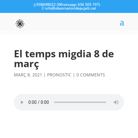
938698022 (Whatsapp: 636 505 197)
info@observatoridepujalt.cat
El temps migdia 8 de
març
MARÇ 8, 2021
|
PRONOSTIC
|
0 COMMENTS