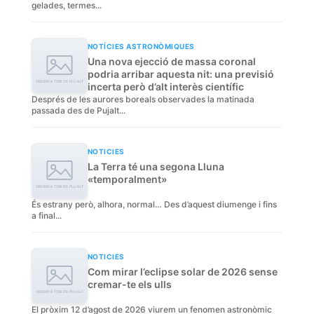
gelades, termes...
NOTÍCIES ASTRONÒMIQUES
Una nova ejecció de massa coronal
podria arribar aquesta nit: una previsió
incerta però d’alt interès científic
Després de les aurores boreals observades la matinada
passada des de Pujalt...
NOTICIES
La Terra té una segona Lluna
«temporalment»
És estrany però, alhora, normal… Des d’aquest diumenge i fins
a final...
NOTICIES
Com mirar l’eclipse solar de 2026 sense
cremar-te els ulls
El pròxim 12 d’agost de 2026 viurem un fenomen astronòmic