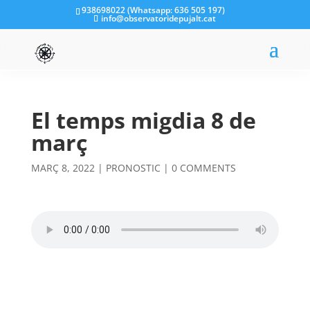
938698022 (Whatsapp: 636 505 197)
info@observatoridepujalt.cat
El temps migdia 8 de
març
MARÇ 8, 2022
|
PRONOSTIC
|
0 COMMENTS