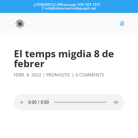
938698022 (Whatsapp: 636 505 197)
info@observatoridepujalt.cat
El temps migdia 8 de
febrer
FEBR. 8, 2022
|
PRONOSTIC
|
0 COMMENTS