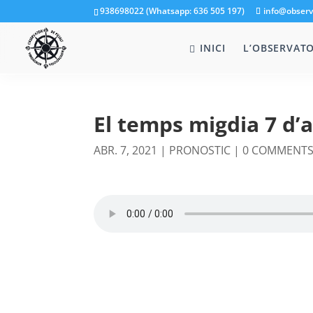
938698022 (Whatsapp: 636 505 197)
info@observ
INICI
L’OBSERVATO
El temps migdia 7 d’a
ABR. 7, 2021
|
PRONOSTIC
|
0 COMMENT