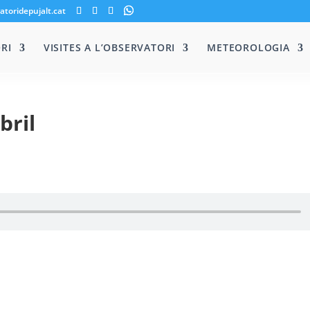
atoridepujalt.cat
RI
VISITES A L’OBSERVATORI
METEOROLOGIA
bril
S