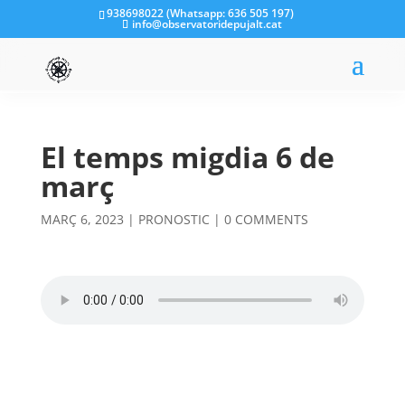
938698022 (Whatsapp: 636 505 197)
info@observatoridepujalt.cat
El temps migdia 6 de
març
MARÇ 6, 2023
|
PRONOSTIC
|
0 COMMENTS