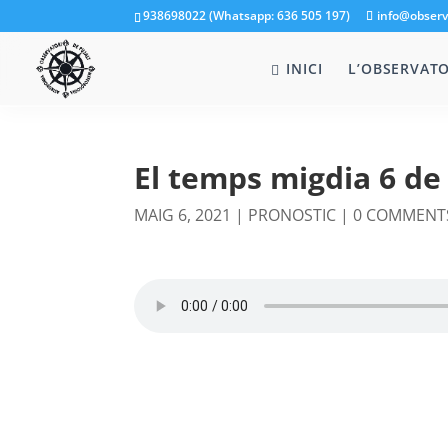
938698022 (Whatsapp: 636 505 197)
info@observ
INICI
L’OBSERVATO
El temps migdia 6 de
MAIG 6, 2021
|
PRONOSTIC
|
0 COMMENT