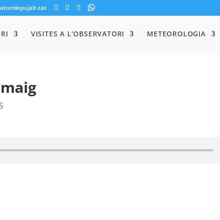
atoridepujalt.cat
RI
VISITES A L’OBSERVATORI
METEOROLOGIA
 maig
S