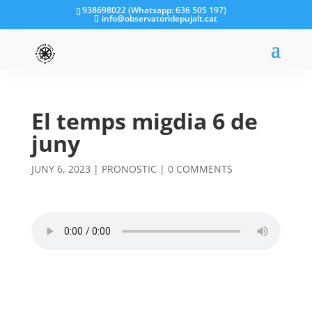
938698022 (Whatsapp: 636 505 197)
info@observatoridepujalt.cat
El temps migdia 6 de
juny
JUNY 6, 2023
|
PRONOSTIC
|
0 COMMENTS