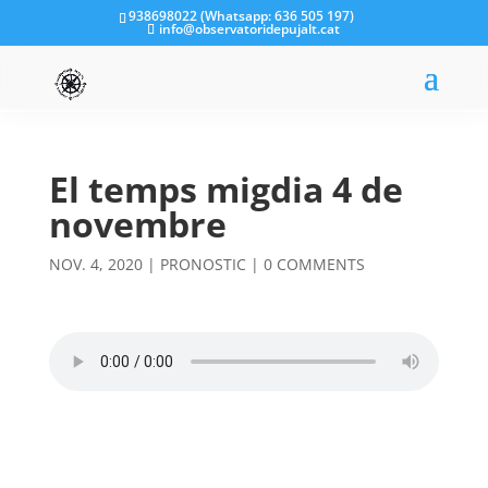
938698022 (Whatsapp: 636 505 197)
info@observatoridepujalt.cat
El temps migdia 4 de
novembre
NOV. 4, 2020
|
PRONOSTIC
|
0 COMMENTS