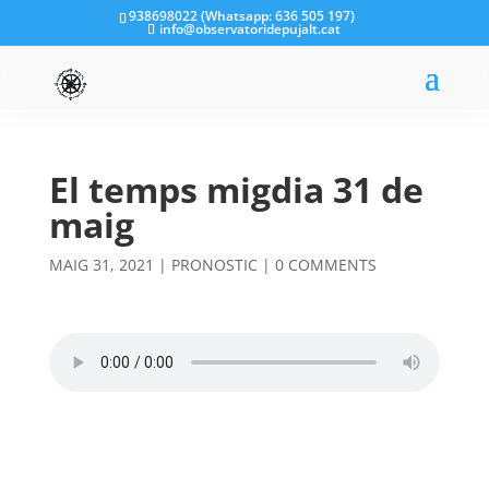
938698022 (Whatsapp: 636 505 197)
info@observatoridepujalt.cat
El temps migdia 31 de
maig
MAIG 31, 2021
|
PRONOSTIC
|
0 COMMENTS