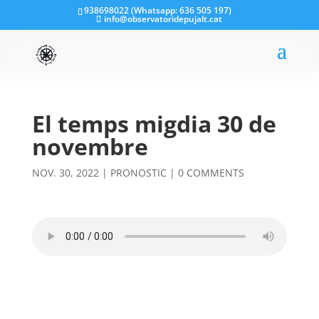
938698022 (Whatsapp: 636 505 197)
info@observatoridepujalt.cat
El temps migdia 30 de
novembre
NOV. 30, 2022
|
PRONOSTIC
|
0 COMMENTS