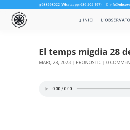
938698022 (Whatsapp: 636 505 197)
info@observ
INICI
L’OBSERVATO
El temps migdia 28 
MARÇ 28, 2023
|
PRONOSTIC
|
0 COMME