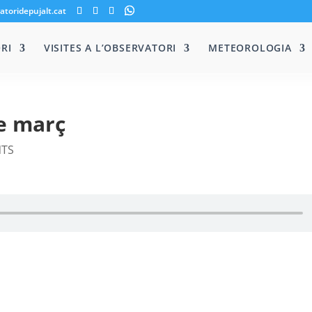
atoridepujalt.cat
RI
VISITES A L’OBSERVATORI
METEOROLOGIA
de març
NTS