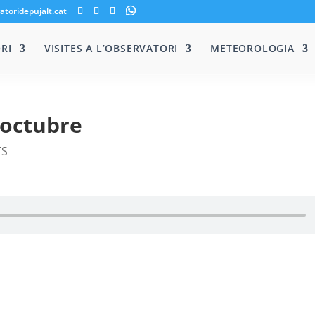
atoridepujalt.cat
RI
VISITES A L’OBSERVATORI
METEOROLOGIA
’octubre
TS