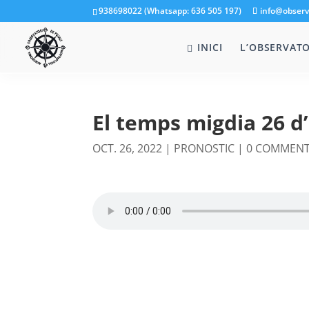
938698022 (Whatsapp: 636 505 197)
info@observ
INICI
L’OBSERVATO
El temps migdia 26 d
OCT. 26, 2022
|
PRONOSTIC
|
0 COMMEN