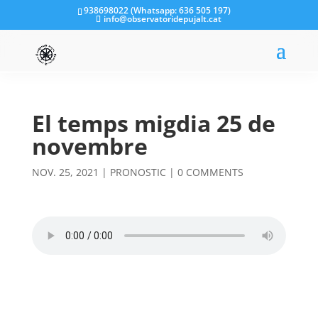
938698022 (Whatsapp: 636 505 197)
info@observatoridepujalt.cat
El temps migdia 25 de
novembre
NOV. 25, 2021
|
PRONOSTIC
|
0 COMMENTS