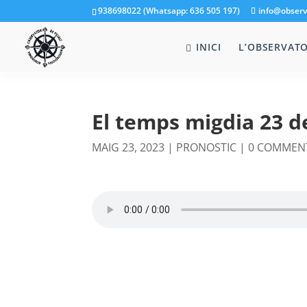
938698022 (Whatsapp: 636 505 197)
info@observ
INICI
L’OBSERVATO
El temps migdia 23 d
MAIG 23, 2023
|
PRONOSTIC
|
0 COMMEN