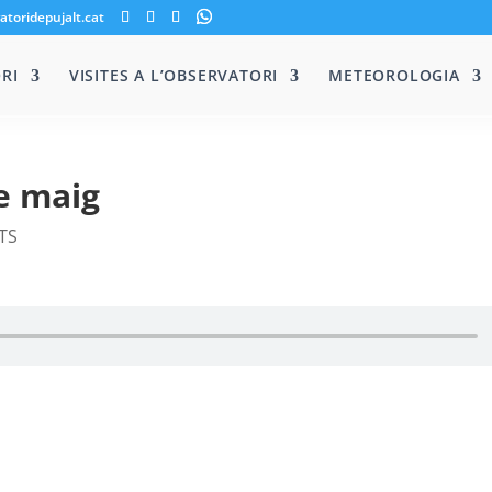
atoridepujalt.cat
RI
VISITES A L’OBSERVATORI
METEOROLOGIA
e maig
TS