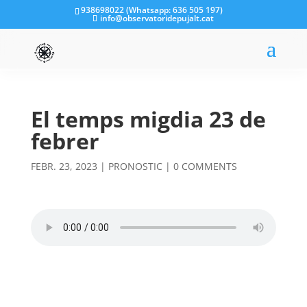
938698022 (Whatsapp: 636 505 197)
info@observatoridepujalt.cat
El temps migdia 23 de
febrer
FEBR. 23, 2023
|
PRONOSTIC
|
0 COMMENTS