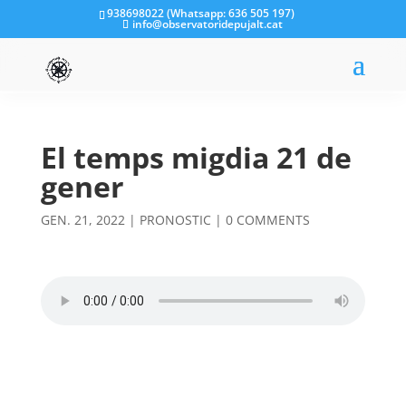
938698022 (Whatsapp: 636 505 197)
info@observatoridepujalt.cat
El temps migdia 21 de
gener
GEN. 21, 2022
|
PRONOSTIC
|
0 COMMENTS