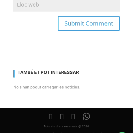
TAMBÉ ET POT INTERESSAR
No s'han pogut carregar les notícies.
Tots els drets reservats @ 2026