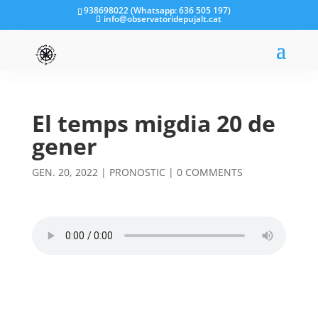
938698022 (Whatsapp: 636 505 197)
info@observatoridepujalt.cat
El temps migdia 20 de
gener
GEN. 20, 2022
|
PRONOSTIC
|
0 COMMENTS