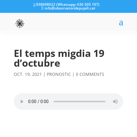
938698022 (Whatsapp: 636 505 197)
info@observatoridepujalt.cat
El temps migdia 19
d’octubre
OCT. 19, 2021
|
PRONOSTIC
|
0 COMMENTS