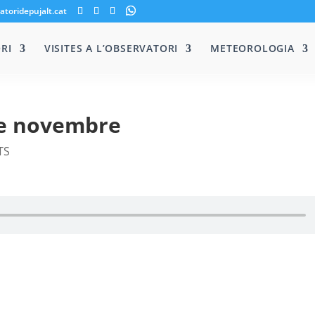
atoridepujalt.cat
RI
VISITES A L’OBSERVATORI
METEOROLOGIA
de novembre
TS