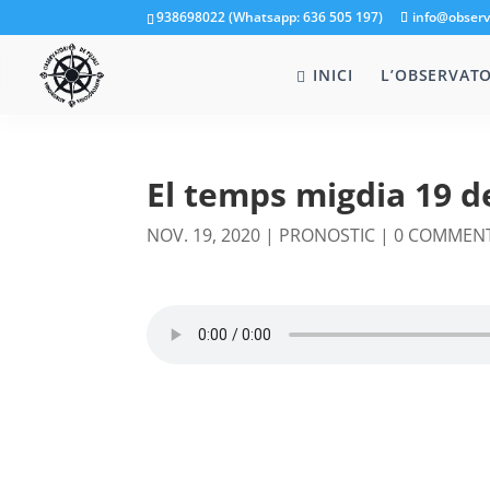
938698022 (Whatsapp: 636 505 197)
info@observ
INICI
L’OBSERVATO
El temps migdia 19 
NOV. 19, 2020
|
PRONOSTIC
|
0 COMMEN