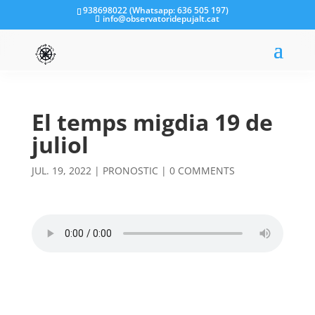
938698022 (Whatsapp: 636 505 197)
info@observatoridepujalt.cat
El temps migdia 19 de
juliol
JUL. 19, 2022
|
PRONOSTIC
|
0 COMMENTS