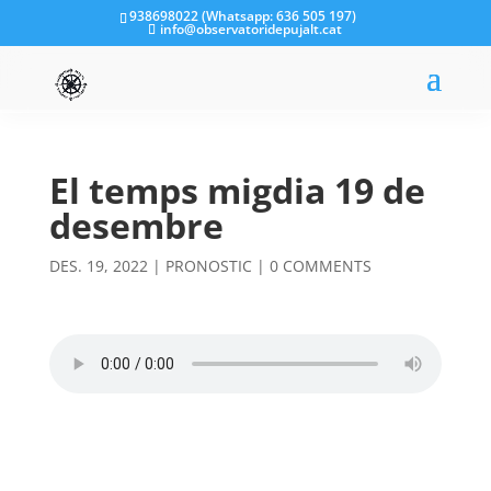
938698022 (Whatsapp: 636 505 197)
info@observatoridepujalt.cat
El temps migdia 19 de
desembre
DES. 19, 2022
|
PRONOSTIC
|
0 COMMENTS