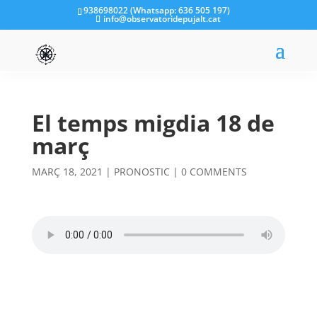
938698022 (Whatsapp: 636 505 197)
info@observatoridepujalt.cat
El temps migdia 18 de
març
MARÇ 18, 2021
|
PRONOSTIC
|
0 COMMENTS