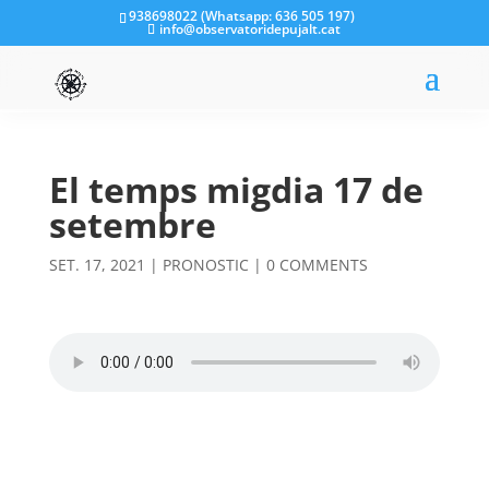
938698022 (Whatsapp: 636 505 197)
info@observatoridepujalt.cat
El temps migdia 17 de
setembre
SET. 17, 2021
|
PRONOSTIC
|
0 COMMENTS