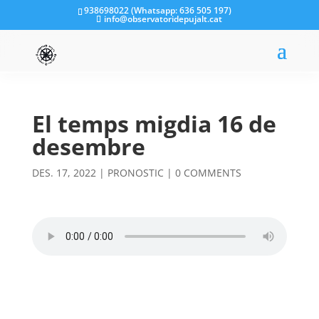
938698022 (Whatsapp: 636 505 197)
info@observatoridepujalt.cat
El temps migdia 16 de
desembre
DES. 17, 2022
|
PRONOSTIC
|
0 COMMENTS