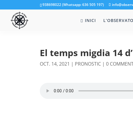
938698022 (Whatsapp: 636 505 197)
info@observ
INICI
L’OBSERVATO
El temps migdia 14 d
OCT. 14, 2021
|
PRONOSTIC
|
0 COMMEN