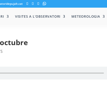
atoridepujalt.cat
RI
VISITES A L’OBSERVATORI
METEOROLOGIA
’octubre
TS