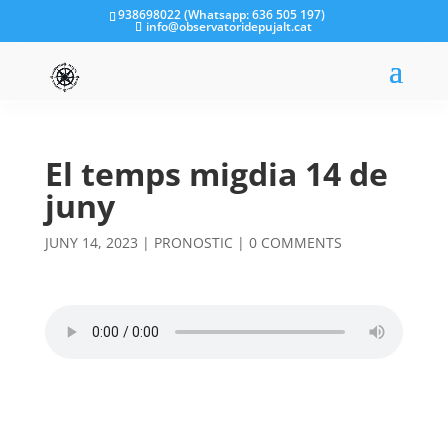
938698022 (Whatsapp: 636 505 197)
info@observatoridepujalt.cat
El temps migdia 14 de
juny
JUNY 14, 2023
|
PRONOSTIC
|
0 COMMENTS