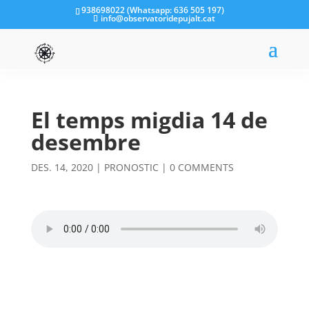
938698022 (Whatsapp: 636 505 197)
info@observatoridepujalt.cat
El temps migdia 14 de
desembre
DES. 14, 2020
|
PRONOSTIC
|
0 COMMENTS