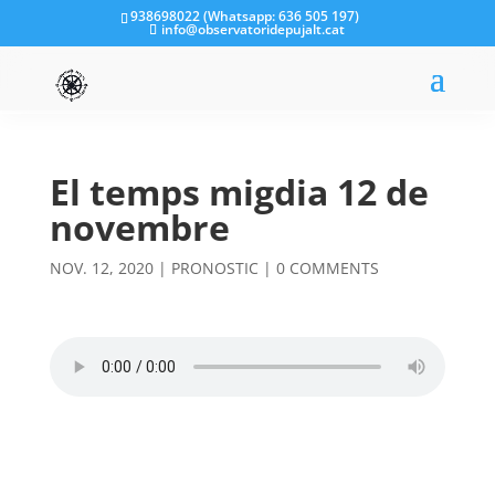
938698022 (Whatsapp: 636 505 197)
info@observatoridepujalt.cat
El temps migdia 12 de
novembre
NOV. 12, 2020
|
PRONOSTIC
|
0 COMMENTS