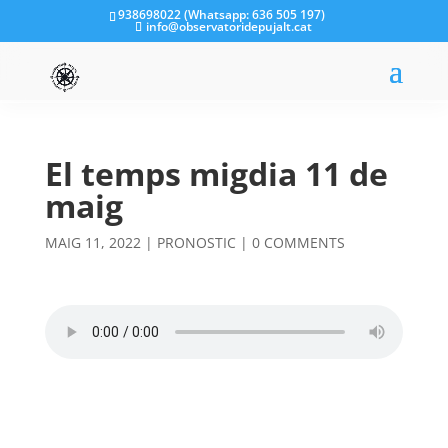
938698022 (Whatsapp: 636 505 197)
info@observatoridepujalt.cat
El temps migdia 11 de
maig
MAIG 11, 2022
|
PRONOSTIC
|
0 COMMENTS