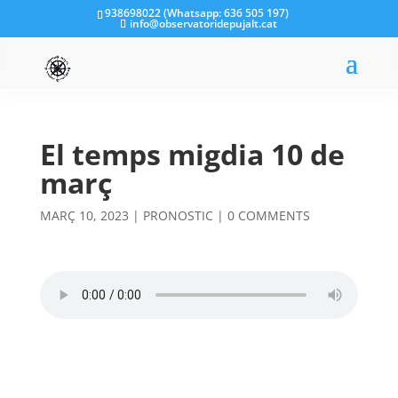
938698022 (Whatsapp: 636 505 197)
info@observatoridepujalt.cat
El temps migdia 10 de
març
MARÇ 10, 2023
|
PRONOSTIC
|
0 COMMENTS