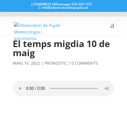
938698022 (Whatsapp: 636 505 197)
info@observatoridepujalt.cat
El temps migdia 10 de
maig
MAIG 10, 2022
|
PRONOSTIC
|
0 COMMENTS