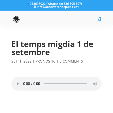
938698022 (Whatsapp: 636 505 197)
info@observatoridepujalt.cat
El temps migdia 1 de
setembre
SET. 1, 2022
|
PRONOSTIC
|
0 COMMENTS