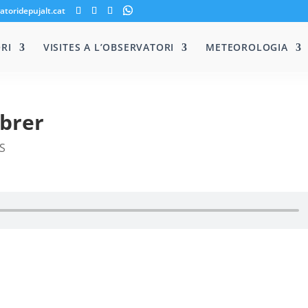
atoridepujalt.cat
RI
VISITES A L’OBSERVATORI
METEOROLOGIA
ebrer
S