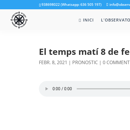
938698022 (Whatsapp: 636 505 197)
info@observ
INICI
L’OBSERVATO
El temps matí 8 de f
FEBR. 8, 2021
|
PRONOSTIC
|
0 COMMENT