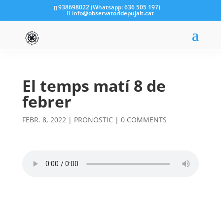
938698022 (Whatsapp: 636 505 197)
info@observatoridepujalt.cat
El temps matí 8 de
febrer
FEBR. 8, 2022
|
PRONOSTIC
|
0 COMMENTS