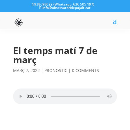
938698022 (Whatsapp: 636 505 197)
info@observatoridepujalt.cat
El temps matí 7 de
març
MARÇ 7, 2022
|
PRONOSTIC
|
0 COMMENTS