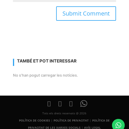
TAMBÉ ET POT INTERESSAR
No s'han pogut carregar les notícies.
Tots els drets reservats @ 2026
POLÍTICA DE COOKIES
|
POLÍTICA DE PRIVACITAT
|
POLÍTICA DE
PRIVACITAT DE LES XARXES SOCIALS
|
AVÍS LEGAL