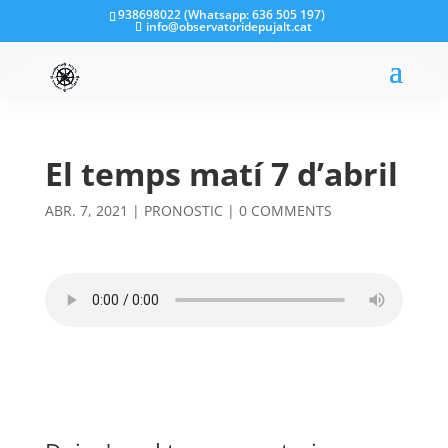
938698022 (Whatsapp: 636 505 197)
info@observatoridepujalt.cat
El temps matí 7 d’abril
ABR. 7, 2021
|
PRONOSTIC
|
0 COMMENTS