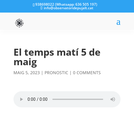
938698022 (Whatsapp: 636 505 197)
info@observatoridepujalt.cat
El temps matí 5 de
maig
MAIG 5, 2023
|
PRONOSTIC
|
0 COMMENTS