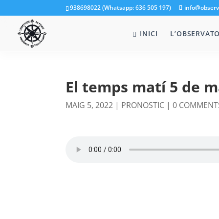
938698022 (Whatsapp: 636 505 197)
info@observ
INICI
L’OBSERVATO
El temps matí 5 de m
MAIG 5, 2022
|
PRONOSTIC
|
0 COMMENT