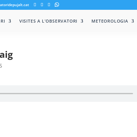
atoridepujalt.cat
RI
VISITES A L’OBSERVATORI
METEOROLOGIA
aig
S