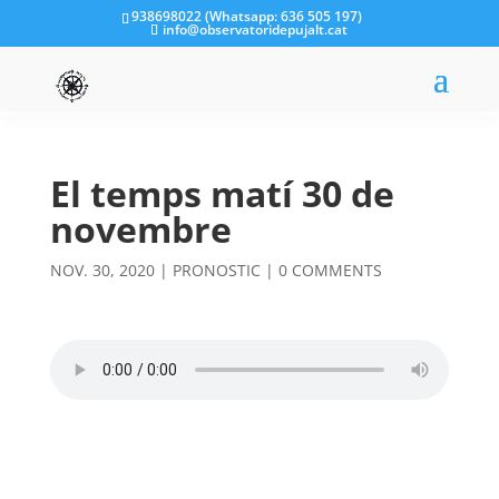
938698022 (Whatsapp: 636 505 197)
info@observatoridepujalt.cat
El temps matí 30 de
novembre
NOV. 30, 2020
|
PRONOSTIC
|
0 COMMENTS