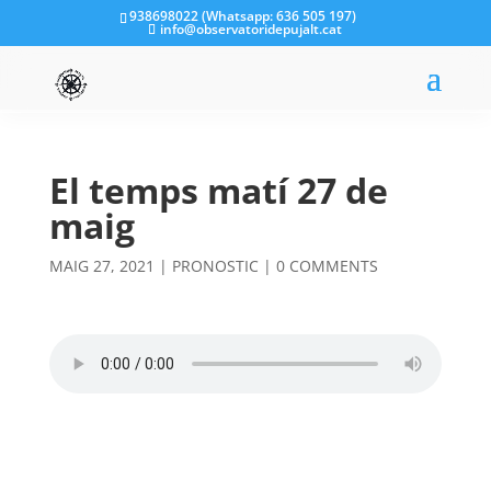
938698022 (Whatsapp: 636 505 197)
info@observatoridepujalt.cat
El temps matí 27 de
maig
MAIG 27, 2021
|
PRONOSTIC
|
0 COMMENTS